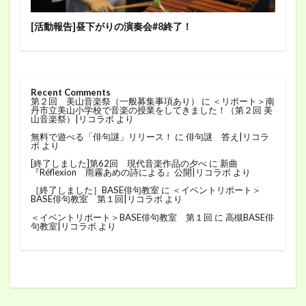
[活動報告]昼下がりの演奏会#8終了！
Recent Comments
第２回 美山音楽祭（一般募集事項あり）
に
＜リポート＞南
丹市立美山小学校で音楽の授業をしてきました！（第２回 美
山音楽祭）|リコラボ
より
無料で遊べる「俳句謎」リリース！
に
俳句謎 答え|リコラ
ボ
より
[終了しました]第62回 現代音楽作品の夕べ
に
新曲
『Réflexion 雨霧あめの詩による』公開|リコラボ
より
［終了しました］BASE俳句教室
に
＜イベントリポート＞
BASE俳句教室 第１回|リコラボ
より
＜イベントリポート＞BASE俳句教室 第１回
に
高槻BASE俳
句教室|リコラボ
より