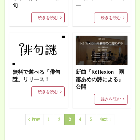
句
ー
続きを読む
続きを読む
無料で遊べる「俳句
新曲『Réflexion 雨
謎」リリース！
霧あめの詩による』
公開
続きを読む
続きを読む
Prev
1
2
3
4
5
Next