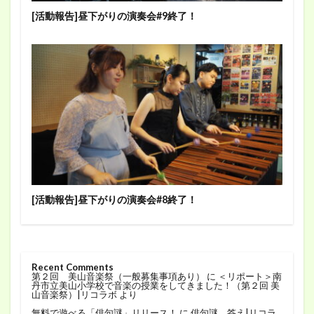
[活動報告]昼下がりの演奏会#9終了！
[活動報告]昼下がりの演奏会#8終了！
Recent Comments
第２回 美山音楽祭（一般募集事項あり）
に
＜リポート＞南
丹市立美山小学校で音楽の授業をしてきました！（第２回 美
山音楽祭）|リコラボ
より
無料で遊べる「俳句謎」リリース！
に
俳句謎 答え|リコラ