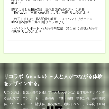
ボ
より
[終了しました]第62回 現代音楽作品の夕べ
に
新曲
『Réflexion 雨霧あめの詩による』公開|リコラボ
より
［終了しました］BASE俳句教室
に
＜イベントリポート＞
BASE俳句教室 第１回|リコラボ
より
＜イベントリポート＞BASE俳句教室 第１回
に
高槻BASE俳
句教室|リコラボ
より
リコラボ《ricollab》 − 人と人がつながる体験
をデザインする。
リコラボは、音楽と俳句を通して、人と人がつながる体験をデザインす
る会社です。コンサート・出張演奏、作曲・編曲、学校公演、芸術鑑賞
会、ワークショップ、講演会、俳句教室、地域イベント、企業向け企画