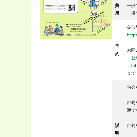
費
一般4
用
（投
参加
http
予
お問
約
公式
in
まで
句会
俳句
迎で
説
俳句
明