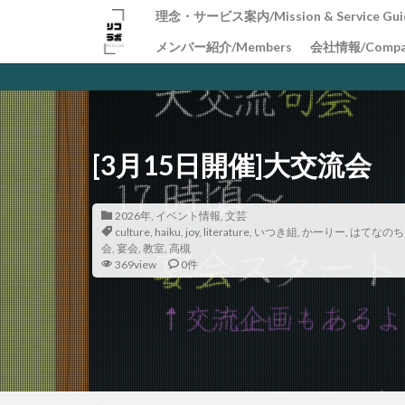
理念・サービス案内/Mission & Service Gui
メンバー紹介/Members
会社情報/Compa
[3月15日開催]大交流会
2026年
,
イベント情報
,
文芸
culture
,
haiku
,
joy
,
literature
,
いつき組
,
かーりー
,
はてなのち
会
,
宴会
,
教室
,
高槻
369view
0件