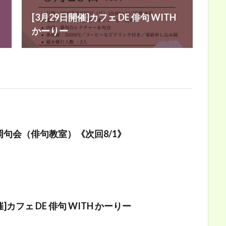
[3月29日開催]カフェ DE 俳句 WITH
かーりー
句会（俳句教室）《次回8/1》
催]カフェ DE 俳句 WITH かーりー