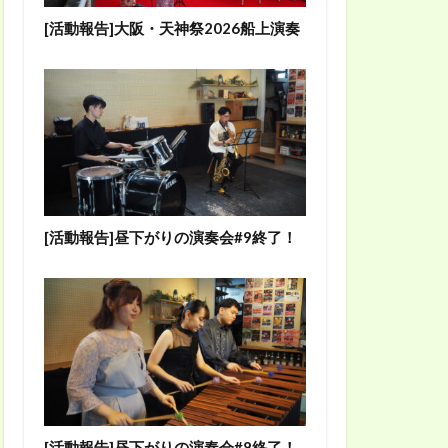
[活動報告]大阪・天神祭2026船上演奏
[活動報告]昼下がりの演奏会#9終了！
[活動報告]昼下がりの演奏会#8終了！