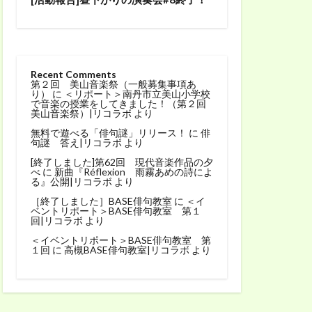
Recent Comments
第２回 美山音楽祭（一般募集事項あ
り）
に
＜リポート＞南丹市立美山小学校
で音楽の授業をしてきました！（第２回
美山音楽祭）|リコラボ
より
無料で遊べる「俳句謎」リリース！
に
俳
句謎 答え|リコラボ
より
[終了しました]第62回 現代音楽作品の夕
べ
に
新曲『Réflexion 雨霧あめの詩によ
る』公開|リコラボ
より
［終了しました］BASE俳句教室
に
＜イ
ベントリポート＞BASE俳句教室 第１
回|リコラボ
より
＜イベントリポート＞BASE俳句教室 第
１回
に
高槻BASE俳句教室|リコラボ
より