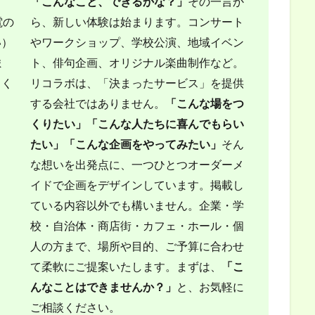
「こんなこと、できるかな？」
その一言か
電の
ら、新しい体験は始まります。コンサート
い）
やワークショップ、学校公演、地域イベン
ま
ト、俳句企画、オリジナル楽曲制作など。
しく
リコラボは、「決まったサービス」を提供
する会社ではありません。
「こんな場をつ
くりたい」
「こんな人たちに喜んでもらい
たい」
「こんな企画をやってみたい」
そん
な想いを出発点に、一つひとつオーダーメ
イドで企画をデザインしています。掲載し
ている内容以外でも構いません。企業・学
校・自治体・商店街・カフェ・ホール・個
人の方まで、場所や目的、ご予算に合わせ
て柔軟にご提案いたします。まずは、
「こ
んなことはできませんか？」
と、お気軽に
ご相談ください。