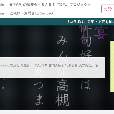
de
昼下がりの演奏会 − ＢＡＳＥ〝音活〟プロジェクト
お問
ny
ご依頼・お問合せ/Contact
リコラボは、音楽・文芸を軸に新たな体験の場の
ゃわん
,
交流会
,
仮屋賢一
,
俳人
,
俳句
,
俳句の種まき
,
初心者
,
大交流会
,
大宴