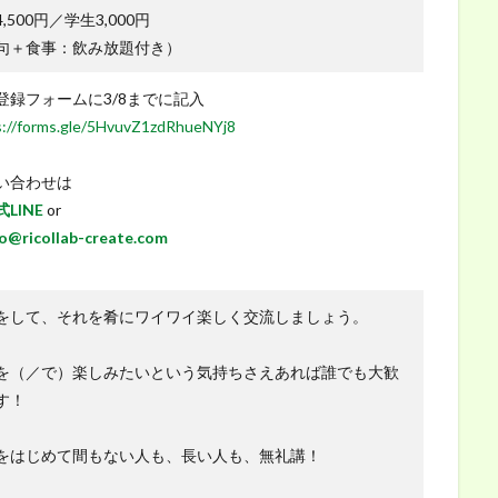
,500円／学生3,000円
句＋食事：飲み放題付き）
登録フォームに3/8までに記入
s://forms.gle/5HvuvZ1zdRhueNYj8
い合わせは
LINE
or
fo@ricollab-create.com
をして、それを肴にワイワイ楽しく交流しましょう。
を（／で）楽しみたいという気持ちさえあれば誰でも大歓
す！
をはじめて間もない人も、長い人も、無礼講！