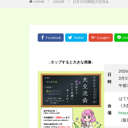
HOME
2026年
[3月15日開催]大交流会
↓タップすると大きな画像↓
202
日
3月
時
午後
はて
会
《大
場
https
（阪