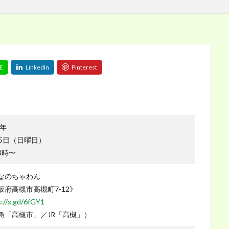
6年
15日（日曜日）
3時〜
なのちゃわん
阪府高槻市高槻町7-12》
://x.gd/6fGY1
急「高槻市」／JR「高槻」）