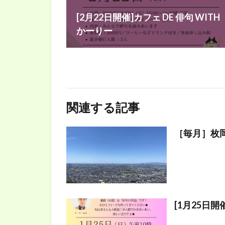
[2月22日開催]カフェ DE 俳句 WITH
かーりー
関連する記事
［毎月］枚岡
[1月25日開