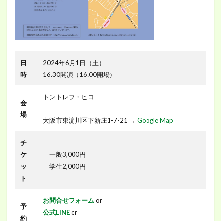
日
2024年6月1日（土）
時
16:30開演（16:00開場）
トントレフ・ヒコ
会
場
大阪市東淀川区下新庄1-7-21 →
Google Map
チ
ケ
一般3,000円
ッ
学生2,000円
ト
お問合せフォーム
or
予
公式LINE
or
約