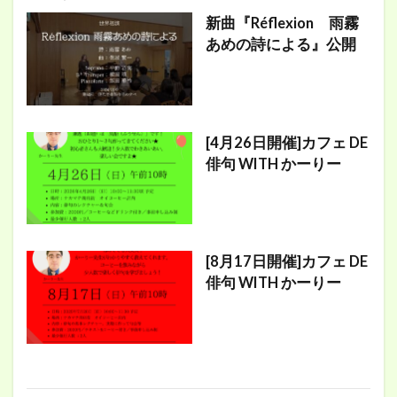
新曲『Réflexion 雨霧
あめの詩による』公開
[4月26日開催]カフェ DE
俳句 WITH かーりー
[8月17日開催]カフェ DE
俳句 WITH かーりー