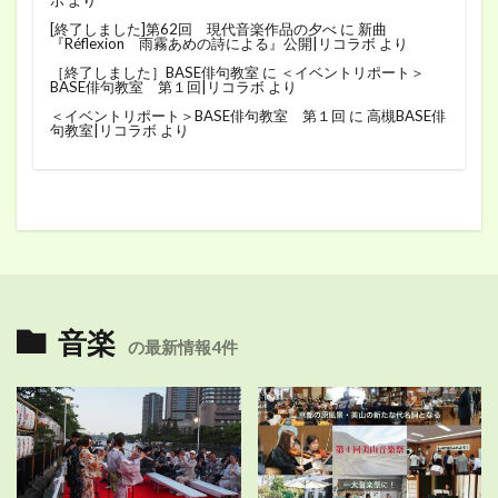
[終了しました]第62回 現代音楽作品の夕べ
に
新曲
『Réflexion 雨霧あめの詩による』公開|リコラボ
より
［終了しました］BASE俳句教室
に
＜イベントリポート＞
BASE俳句教室 第１回|リコラボ
より
＜イベントリポート＞BASE俳句教室 第１回
に
高槻BASE俳
句教室|リコラボ
より
音楽
の最新情報4件