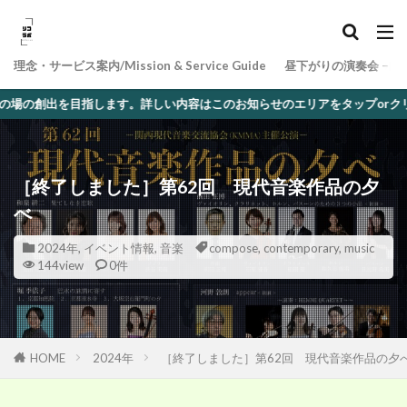
理念・サービス案内/Mission & Service Guide
昼下がりの演奏会 − 
します。詳しい内容はこのお知らせのエリアをタップorクリック
［終了しました］第62回 現代音楽作品の夕
べ
2024年
,
イベント情報
,
音楽
compose
,
contemporary
,
music
144view
0件
HOME
2024年
［終了しました］第62回 現代音楽作品の夕