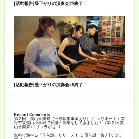
[活動報告]昼下がりの演奏会#9終了！
[活動報告]昼下がりの演奏会#8終了！
Recent Comments
第２回 美山音楽祭（一般募集事項あり）
に
＜リポート＞南
丹市立美山小学校で音楽の授業をしてきました！（第２回 美
山音楽祭）|リコラボ
より
無料で遊べる「俳句謎」リリース！
に
俳句謎 答え|リコラ
ボ
より