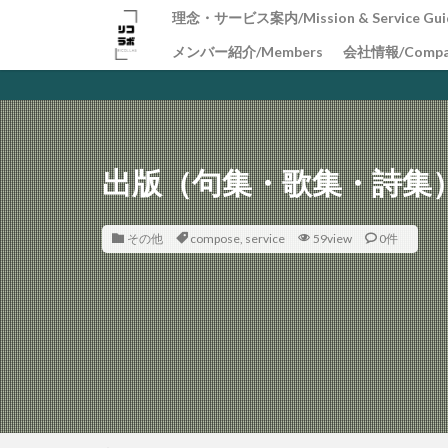
理念・サービス案内/Mission & Service Gui
メンバー紹介/Members
会社情報/Compa
出版（句集・歌集・詩集
その他
compose
,
service
59view
0件