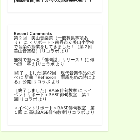
Recent Comments
第２回 美山音楽祭（一般募集事項あ
り）
に
＜リポート＞南丹市立美山小学校
で音楽の授業をしてきました！（第２回
美山音楽祭）|リコラボ
より
無料で遊べる「俳句謎」リリース！
に
俳
句謎 答え|リコラボ
より
[終了しました]第62回 現代音楽作品の夕
べ
に
新曲『Réflexion 雨霧あめの詩によ
る』公開|リコラボ
より
［終了しました］BASE俳句教室
に
＜イ
ベントリポート＞BASE俳句教室 第１
回|リコラボ
より
＜イベントリポート＞BASE俳句教室 第
１回
に
高槻BASE俳句教室|リコラボ
より