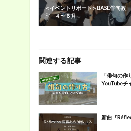
＜イベントリポート＞BASE俳句教
室 ４〜６月
関連する記事
「俳句の作
YouTube
新曲『Réf