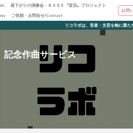
de
昼下がりの演奏会 − ＢＡＳＥ〝音活〟プロジェクト
お問
ny
ご依頼・お問合せ/Contact
リコラボは、音楽・文芸を軸に新たな体験の場の創出を
）記念作曲サービス