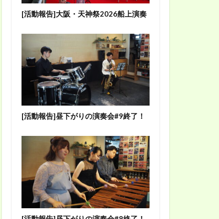
[活動報告]大阪・天神祭2026船上演奏
[活動報告]昼下がりの演奏会#9終了！
[活動報告]昼下がりの演奏会#8終了！