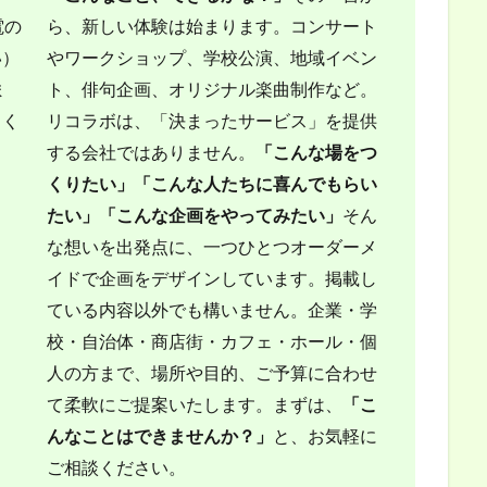
電の
ら、新しい体験は始まります。コンサート
い）
やワークショップ、学校公演、地域イベン
ま
ト、俳句企画、オリジナル楽曲制作など。
しく
リコラボは、「決まったサービス」を提供
する会社ではありません。
「こんな場をつ
くりたい」
「こんな人たちに喜んでもらい
たい」
「こんな企画をやってみたい」
そん
な想いを出発点に、一つひとつオーダーメ
イドで企画をデザインしています。掲載し
ている内容以外でも構いません。企業・学
校・自治体・商店街・カフェ・ホール・個
人の方まで、場所や目的、ご予算に合わせ
て柔軟にご提案いたします。まずは、
「こ
んなことはできませんか？」
と、お気軽に
ご相談ください。